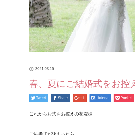
2021.03.15
春、夏にご結婚式をお控
Tweet
Share
+1
Hatena
Pocket
これからお式をお控えの花嫁様
ご結婚式が決まったら