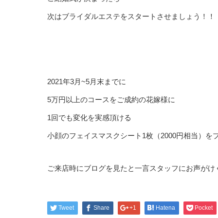
次はブライダルエステをスタートさせましょう！！
2021年3月~5月末までに
5万円以上のコースをご成約の花嫁様に
1回でも変化を実感頂ける
小顔のフェイスマスクシート1枚（2000円相当）をプレ
ご来店時にブログを見たと一言スタッフにお声がけ
Tweet
Share
+1
Hatena
Pocket