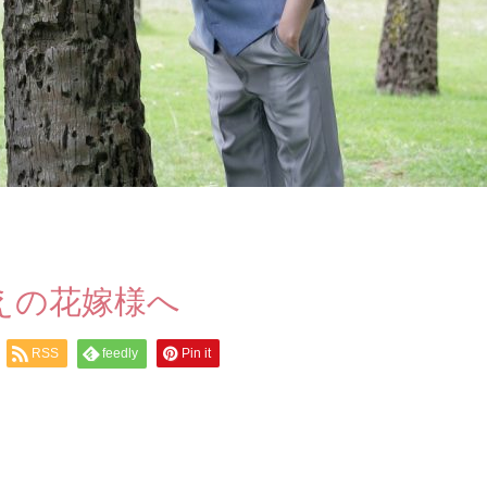
えの花嫁様へ
RSS
feedly
Pin it