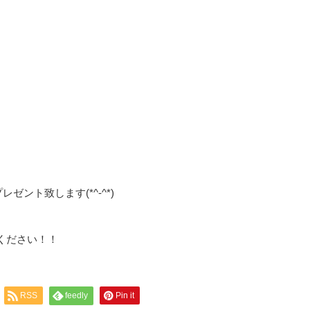
ゼント致します(*^-^*)
ください！！
RSS
feedly
Pin it