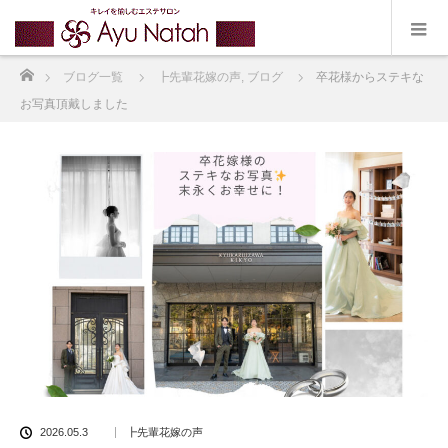
ホーム
ブログ一覧
┣先輩花嫁の声
,
ブログ
卒花様からステキな
お写真頂戴しました
2026.05.3
┣先輩花嫁の声