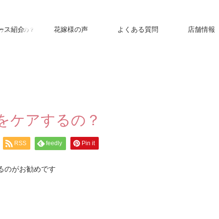
ース紹介
花嫁様の声
よくある質問
店舗情報
ケアするの？
をケアするの？
RSS
feedly
Pin it
るのがお勧めです