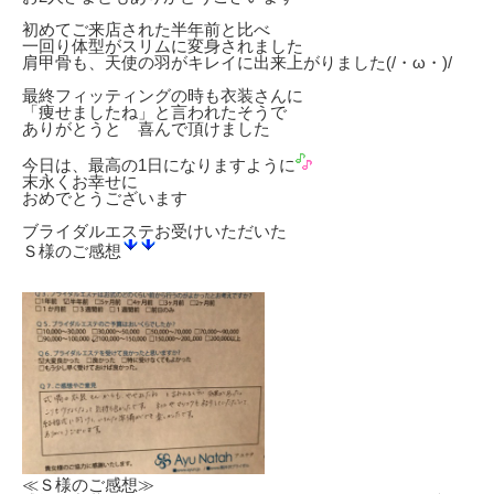
初めてご来店された半年前と比べ
一回り体型がスリムに変身されました
肩甲骨も、天使の羽がキレイに出来上がりました(/・ω・)/
最終フィッティングの時も衣装さんに
「痩せましたね」と言われたそうで
ありがとうと 喜んで頂けました
今日は、最高の1日になりますように
末永くお幸せに
おめでとうございます
ブライダルエステお受けいただいた
Ｓ様のご感想
≪Ｓ様のご感想≫