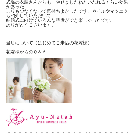
式場の衣装さんからも、やせましたねといわれるくらい効果
があった
こりも少なくなって気持ちよかったです。ネイルやマツエク
も紹介していただいて
結婚式に向けていろんな準備ができ楽しかったです。
ありがとうございます。
当店について（はじめてご来店の花嫁様）
花嫁様からのＱ＆Ａ
.:*:.:*:.:*:.:*:.:*:.:*:.:*:.:*:.:*:.:*:.:*:.:*:.:*:.:*::.:*:*:.:*:.:*:.:*:.:*:.:*:.:*:.:*:.