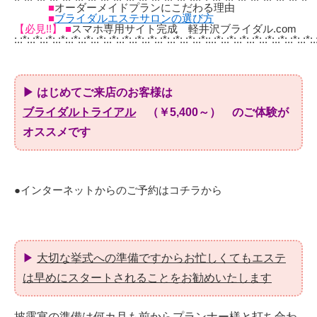
■
オーダーメイドプランにこだわる理由
■
ブライダルエステサロンの選び方
【必見!!】
■
スマホ専用サイト完成 軽井沢ブライダル.com
:.:*:.:*:.:*:.:*:.:*:.:*:.:*:.:*:.:*:.:*:.:*:.:*:.:*:.:*:.:*::.:*:.:*:.:*:.:*:.:*:.:*:.:*:.:*:.
▶
はじめてご来店のお客様は
ブライダルトライアル
（￥5,400～） のご体験が
オススメです
●インターネットからのご予約は
コチラ
から
▶
大切な挙式への準備ですからお忙しくてもエステ
は早めにスタートされることをお勧めいたします
披露宴の準備は何カ月も前からプランナー様と打ち合わ