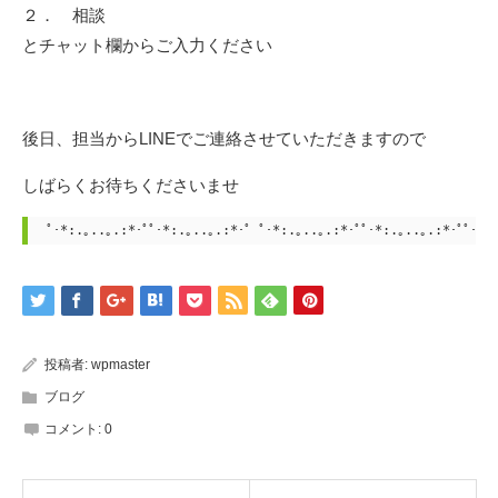
２． 相談
とチャット欄からご入力ください
後日、担当からLINEでご連絡させていただきますので
しばらくお待ちくださいませ
ﾟ･*:.｡..｡.:*･ﾟﾟ･*:.｡..｡.:*･ﾟ ﾟ･*:.｡..｡.:*･ﾟﾟ･*:.｡..｡.:*･ﾟﾟ･*:
投稿者:
wpmaster
ブログ
コメント:
0