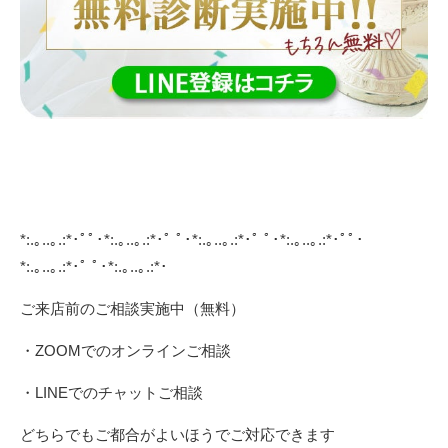
*:.｡..｡.:*･ﾟﾟ･*:.｡..｡.:*･ﾟ ﾟ･*:.｡..｡.:*･ﾟ ﾟ･*:.｡..｡.:*･ﾟﾟ･
*:.｡..｡.:*･ﾟ ﾟ･*:.｡..｡.:*･
ご来店前のご相談実施中（無料）
・ZOOMでのオンラインご相談
・LINEでのチャットご相談
どちらでもご都合がよいほうでご対応できます